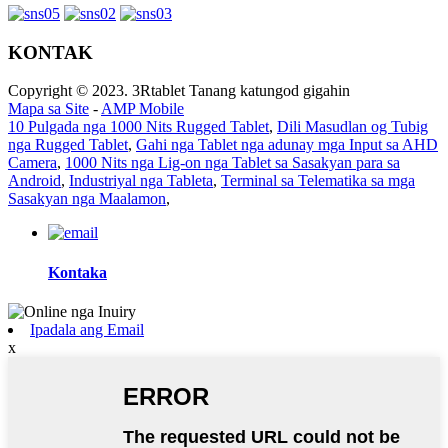
KONTAK
Copyright © 2023. 3Rtablet Tanang katungod gigahin
Mapa sa Site
-
AMP Mobile
10 Pulgada nga 1000 Nits Rugged Tablet
,
Dili Masudlan og Tubig
nga Rugged Tablet
,
Gahi nga Tablet nga adunay mga Input sa AHD
Camera
,
1000 Nits nga Lig-on nga Tablet sa Sasakyan para sa
Android
,
Industriyal nga Tableta
,
Terminal sa Telematika sa mga
Sasakyan nga Maalamon
,
Kontaka
Ipadala ang Email
x