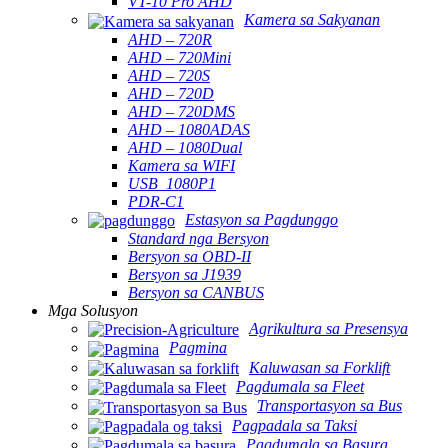
VT-10 Pro AHD
Kamera sa Sakyanan
AHD – 720R
AHD – 720Mini
AHD – 720S
AHD – 720D
AHD – 720DMS
AHD – 1080ADAS
AHD – 1080Dual
Kamera sa WIFI
USB_1080P1
PDR-C1
Estasyon sa Pagdunggo
Standard nga Bersyon
Bersyon sa OBD-II
Bersyon sa J1939
Bersyon sa CANBUS
Mga Solusyon
Agrikultura sa Presensya
Pagmina
Kaluwasan sa Forklift
Pagdumala sa Fleet
Transportasyon sa Bus
Pagpadala sa Taksi
Pagdumala sa Basura