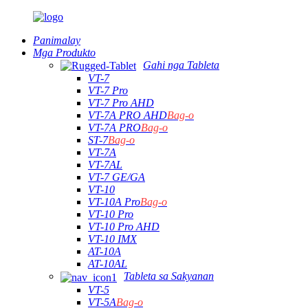
Panimalay
Mga Produkto
Gahi nga Tableta
VT-7
VT-7 Pro
VT-7 Pro AHD
VT-7A PRO AHD
Bag-o
VT-7A PRO
Bag-o
ST-7
Bag-o
VT-7A
VT-7AL
VT-7 GE/GA
VT-10
VT-10A Pro
Bag-o
VT-10 Pro
VT-10 Pro AHD
VT-10 IMX
AT-10A
AT-10AL
Tableta sa Sakyanan
VT-5
VT-5A
Bag-o