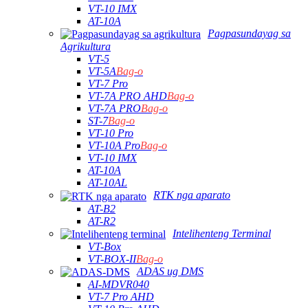
VT-10 IMX
AT-10A
Pagpasundayag sa
Agrikultura
VT-5
VT-5A
Bag-o
VT-7 Pro
VT-7A PRO AHD
Bag-o
VT-7A PRO
Bag-o
ST-7
Bag-o
VT-10 Pro
VT-10A Pro
Bag-o
VT-10 IMX
AT-10A
AT-10AL
RTK nga aparato
AT-B2
AT-R2
Intelihenteng Terminal
VT-Box
VT-BOX-II
Bag-o
ADAS ug DMS
AI-MDVR040
VT-7 Pro AHD