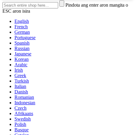
Pindota ang enter aron mangita o
ESC aron isira
English
French
German
Portuguese
Spanish
Russian
Japanese
Korean
Arabic
Irish
Greek
Turkish
Italian
Danish
Romanian
Indonesian
Czech
Afrikaans
Swedish
Polish
Basque