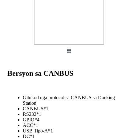
Bersyon sa CANBUS
Gitukod nga protocol sa CANBUS sa Docking
Station
CANBUS*1
RS232*1
GPIO*4
ACC*1
USB Tipo-A*1
DC*1