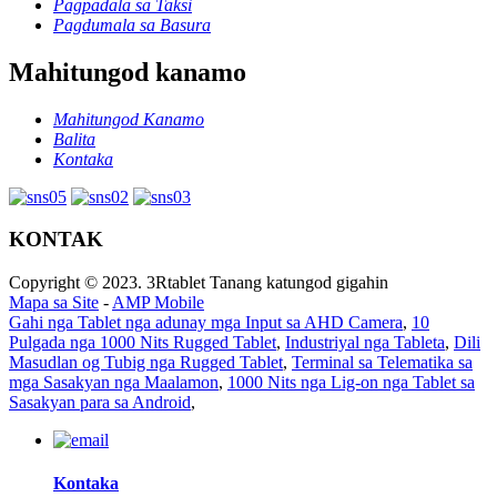
Pagpadala sa Taksi
Pagdumala sa Basura
Mahitungod kanamo
Mahitungod Kanamo
Balita
Kontaka
KONTAK
Copyright © 2023. 3Rtablet Tanang katungod gigahin
Mapa sa Site
-
AMP Mobile
Gahi nga Tablet nga adunay mga Input sa AHD Camera
,
10
Pulgada nga 1000 Nits Rugged Tablet
,
Industriyal nga Tableta
,
Dili
Masudlan og Tubig nga Rugged Tablet
,
Terminal sa Telematika sa
mga Sasakyan nga Maalamon
,
1000 Nits nga Lig-on nga Tablet sa
Sasakyan para sa Android
,
Kontaka