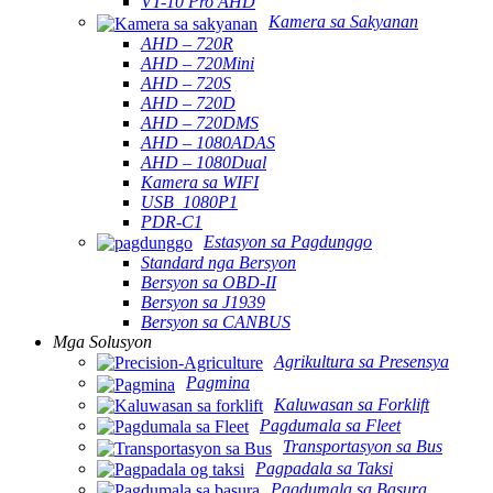
VT-10 Pro AHD
Kamera sa Sakyanan
AHD – 720R
AHD – 720Mini
AHD – 720S
AHD – 720D
AHD – 720DMS
AHD – 1080ADAS
AHD – 1080Dual
Kamera sa WIFI
USB_1080P1
PDR-C1
Estasyon sa Pagdunggo
Standard nga Bersyon
Bersyon sa OBD-II
Bersyon sa J1939
Bersyon sa CANBUS
Mga Solusyon
Agrikultura sa Presensya
Pagmina
Kaluwasan sa Forklift
Pagdumala sa Fleet
Transportasyon sa Bus
Pagpadala sa Taksi
Pagdumala sa Basura