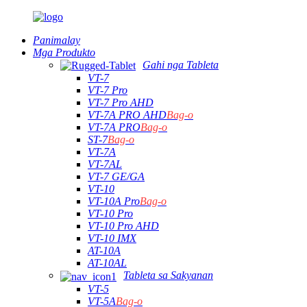
Panimalay
Mga Produkto
Gahi nga Tableta
VT-7
VT-7 Pro
VT-7 Pro AHD
VT-7A PRO AHD
Bag-o
VT-7A PRO
Bag-o
ST-7
Bag-o
VT-7A
VT-7AL
VT-7 GE/GA
VT-10
VT-10A Pro
Bag-o
VT-10 Pro
VT-10 Pro AHD
VT-10 IMX
AT-10A
AT-10AL
Tableta sa Sakyanan
VT-5
VT-5A
Bag-o