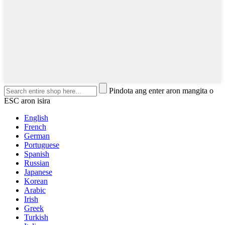
Pindota ang enter aron mangita o
ESC aron isira
English
French
German
Portuguese
Spanish
Russian
Japanese
Korean
Arabic
Irish
Greek
Turkish