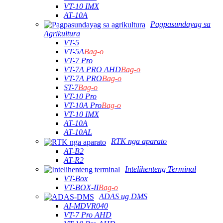
VT-10 IMX
AT-10A
Pagpasundayag sa
Agrikultura
VT-5
VT-5A
Bag-o
VT-7 Pro
VT-7A PRO AHD
Bag-o
VT-7A PRO
Bag-o
ST-7
Bag-o
VT-10 Pro
VT-10A Pro
Bag-o
VT-10 IMX
AT-10A
AT-10AL
RTK nga aparato
AT-B2
AT-R2
Intelihenteng Terminal
VT-Box
VT-BOX-II
Bag-o
ADAS ug DMS
AI-MDVR040
VT-7 Pro AHD