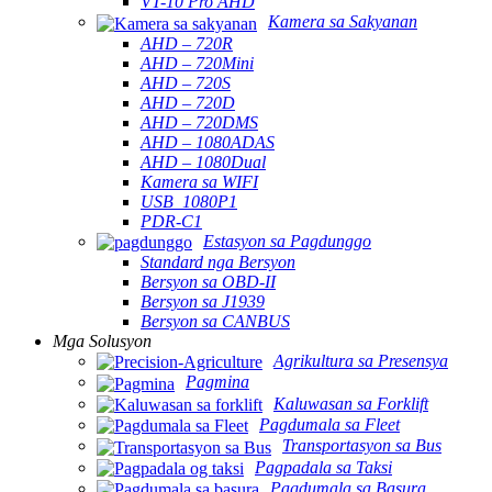
VT-10 Pro AHD
Kamera sa Sakyanan
AHD – 720R
AHD – 720Mini
AHD – 720S
AHD – 720D
AHD – 720DMS
AHD – 1080ADAS
AHD – 1080Dual
Kamera sa WIFI
USB_1080P1
PDR-C1
Estasyon sa Pagdunggo
Standard nga Bersyon
Bersyon sa OBD-II
Bersyon sa J1939
Bersyon sa CANBUS
Mga Solusyon
Agrikultura sa Presensya
Pagmina
Kaluwasan sa Forklift
Pagdumala sa Fleet
Transportasyon sa Bus
Pagpadala sa Taksi
Pagdumala sa Basura