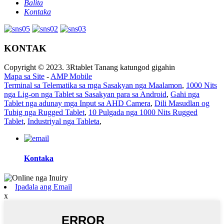
Balita
Kontaka
KONTAK
Copyright © 2023. 3Rtablet Tanang katungod gigahin
Mapa sa Site
-
AMP Mobile
Terminal sa Telematika sa mga Sasakyan nga Maalamon
,
1000 Nits
nga Lig-on nga Tablet sa Sasakyan para sa Android
,
Gahi nga
Tablet nga adunay mga Input sa AHD Camera
,
Dili Masudlan og
Tubig nga Rugged Tablet
,
10 Pulgada nga 1000 Nits Rugged
Tablet
,
Industriyal nga Tableta
,
Kontaka
Ipadala ang Email
x