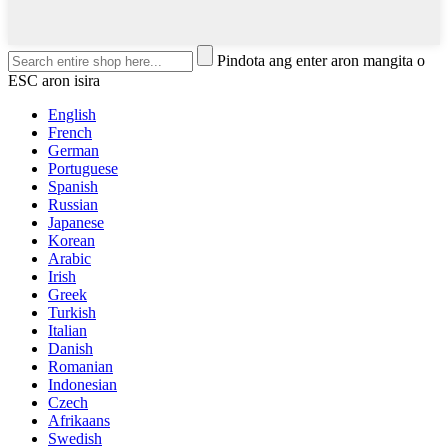
Pindota ang enter aron mangita o
ESC aron isira
English
French
German
Portuguese
Spanish
Russian
Japanese
Korean
Arabic
Irish
Greek
Turkish
Italian
Danish
Romanian
Indonesian
Czech
Afrikaans
Swedish