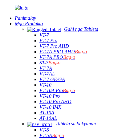
Panimalay
Mga Produkto
Gahi nga Tableta
VT-7
VT-7 Pro
VT-7 Pro AHD
VT-7A PRO AHD
Bag-o
VT-7A PRO
Bag-o
ST-7
Bag-o
VT-7A
VT-7AL
VT-7 GE/GA
VT-10
VT-10A Pro
Bag-o
VT-10 Pro
VT-10 Pro AHD
VT-10 IMX
AT-10A
AT-10AL
Tableta sa Sakyanan
VT-5
VT-5A
Bag-o