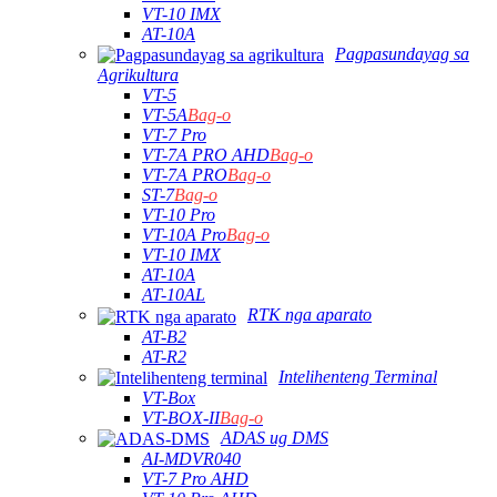
VT-10 IMX
AT-10A
Pagpasundayag sa
Agrikultura
VT-5
VT-5A
Bag-o
VT-7 Pro
VT-7A PRO AHD
Bag-o
VT-7A PRO
Bag-o
ST-7
Bag-o
VT-10 Pro
VT-10A Pro
Bag-o
VT-10 IMX
AT-10A
AT-10AL
RTK nga aparato
AT-B2
AT-R2
Intelihenteng Terminal
VT-Box
VT-BOX-II
Bag-o
ADAS ug DMS
AI-MDVR040
VT-7 Pro AHD