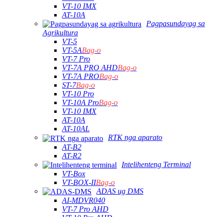
VT-10 IMX
AT-10A
Pagpasundayag sa
Agrikultura
VT-5
VT-5A
Bag-o
VT-7 Pro
VT-7A PRO AHD
Bag-o
VT-7A PRO
Bag-o
ST-7
Bag-o
VT-10 Pro
VT-10A Pro
Bag-o
VT-10 IMX
AT-10A
AT-10AL
RTK nga aparato
AT-B2
AT-R2
Intelihenteng Terminal
VT-Box
VT-BOX-II
Bag-o
ADAS ug DMS
AI-MDVR040
VT-7 Pro AHD