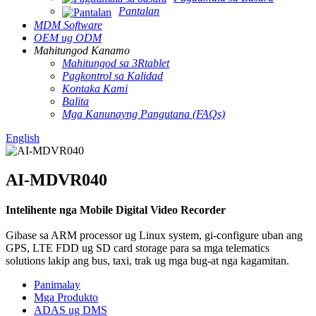
Pantalan
MDM Software
OEM ug ODM
Mahitungod Kanamo
Mahitungod sa 3Rtablet
Pagkontrol sa Kalidad
Kontaka Kami
Balita
Mga Kanunayng Pangutana (FAQs)
English
AI-MDVR040
Intelihente nga Mobile Digital Video Recorder
Gibase sa ARM processor ug Linux system, gi-configure uban ang
GPS, LTE FDD ug SD card storage para sa mga telematics
solutions lakip ang bus, taxi, trak ug mga bug-at nga kagamitan.
Panimalay
Mga Produkto
ADAS ug DMS