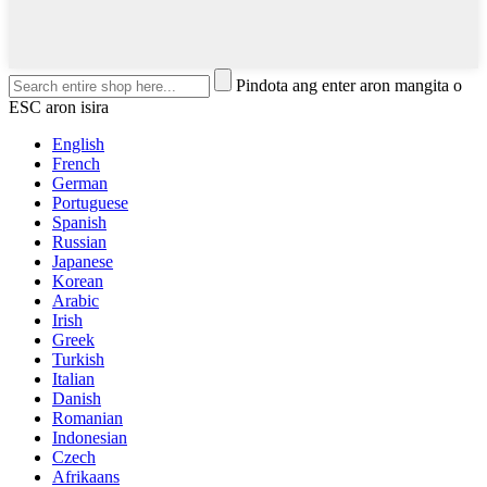
Pindota ang enter aron mangita o
ESC aron isira
English
French
German
Portuguese
Spanish
Russian
Japanese
Korean
Arabic
Irish
Greek
Turkish
Italian
Danish
Romanian
Indonesian
Czech
Afrikaans