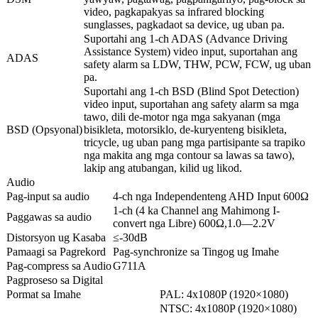
video, pagkapakyas sa infrared blocking
sunglasses, pagkadaot sa device, ug uban pa.
Suportahi ang 1-ch ADAS (Advance Driving
Assistance System) video input, suportahan ang
ADAS
safety alarm sa LDW, THW, PCW, FCW, ug uban
pa.
Suportahi ang 1-ch BSD (Blind Spot Detection)
video input, suportahan ang safety alarm sa mga
tawo, dili de-motor nga mga sakyanan (mga
BSD (Opsyonal)
bisikleta, motorsiklo, de-kuryenteng bisikleta,
tricycle, ug uban pang mga partisipante sa trapiko
nga makita ang mga contour sa lawas sa tawo),
lakip ang atubangan, kilid ug likod.
Audio
Pag-input sa audio
4-ch nga Independenteng AHD Input 600Ω
1-ch (4 ka Channel ang Mahimong I-
Paggawas sa audio
convert nga Libre) 600Ω,1.0—2.2V
Distorsyon ug Kasaba
≤-30dB
Pamaagi sa Pagrekord
Pag-synchronize sa Tingog ug Imahe
Pag-compress sa Audio
G711A
Pagproseso sa Digital
Pormat sa Imahe
PAL: 4x1080P (1920×1080)
NTSC: 4x1080P (1920×1080)