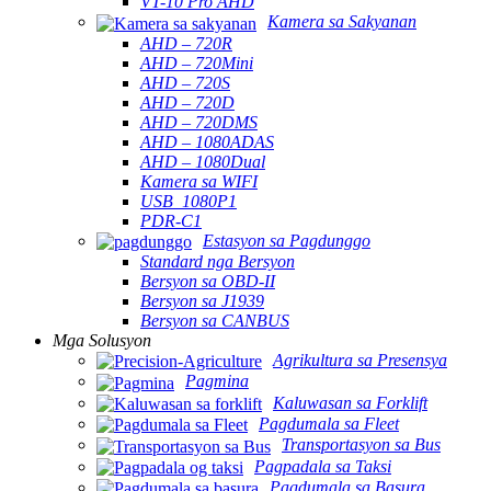
VT-10 Pro AHD
Kamera sa Sakyanan
AHD – 720R
AHD – 720Mini
AHD – 720S
AHD – 720D
AHD – 720DMS
AHD – 1080ADAS
AHD – 1080Dual
Kamera sa WIFI
USB_1080P1
PDR-C1
Estasyon sa Pagdunggo
Standard nga Bersyon
Bersyon sa OBD-II
Bersyon sa J1939
Bersyon sa CANBUS
Mga Solusyon
Agrikultura sa Presensya
Pagmina
Kaluwasan sa Forklift
Pagdumala sa Fleet
Transportasyon sa Bus
Pagpadala sa Taksi
Pagdumala sa Basura