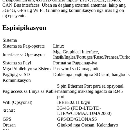
CAN Bus interfaces. Uban sa daghang external antennas, lakip ang
3G/4G, GPS ug Wi-Fi. Gihimo ang komunikasyon nga mas lig-on
ug episyente.
Espisipikasyon
Sistema
Sistema sa Pag-operate
Linux
Mga Graphical Interface,
Interface sa Operasyon
Intsik/Ingles/Portuges/Ruso/Pranses/Turk
Sistema sa Payl
Pormat sa Pagpanag-iya
Mga Pribilehiyo sa Sistema
Password sa Gumagamit
Pagtipig sa SD
Doble nga pagtipig sa SD card, hangtod
Komunikasyon
5 pin Ethernet Port para sa opsyonal,
Pag-access sa Linya sa Kable
mahimong makabig ngadto sa RJ45
port
Wifi (Opsyonal)
IEEE802.11 b/g/n
3G/4G (FDD-LTE/TD-
3G/4G
LTE/WCDMA/CDMA2000)
GPS
GPS/BD/GLONASS
Orasan
Gitukod nga Orasan, Kalendaryo