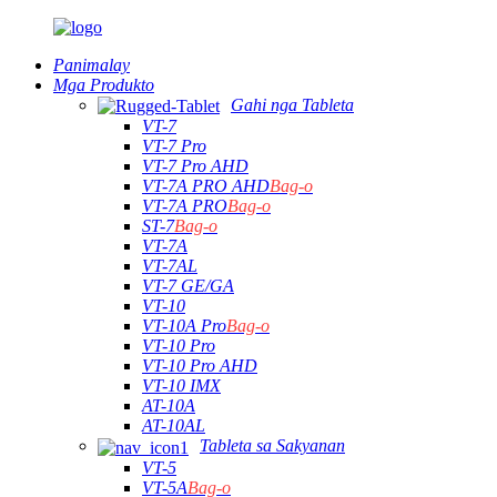
Panimalay
Mga Produkto
Gahi nga Tableta
VT-7
VT-7 Pro
VT-7 Pro AHD
VT-7A PRO AHD
Bag-o
VT-7A PRO
Bag-o
ST-7
Bag-o
VT-7A
VT-7AL
VT-7 GE/GA
VT-10
VT-10A Pro
Bag-o
VT-10 Pro
VT-10 Pro AHD
VT-10 IMX
AT-10A
AT-10AL
Tableta sa Sakyanan
VT-5
VT-5A
Bag-o