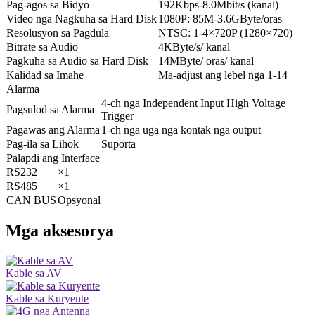
Pag-agos sa Bidyo
192Kbps-8.0Mbit/s (kanal)
Video nga Nagkuha sa Hard Disk
1080P: 85M-3.6GByte/oras
Resolusyon sa Pagdula
NTSC: 1-4×720P (1280×720)
Bitrate sa Audio
4KByte/s/ kanal
Pagkuha sa Audio sa Hard Disk
14MByte/ oras/ kanal
Kalidad sa Imahe
Ma-adjust ang lebel nga 1-14
Alarma
4-ch nga Independent Input High Voltage
Pagsulod sa Alarma
Trigger
Pagawas ang Alarma
1-ch nga uga nga kontak nga output
Pag-ila sa Lihok
Suporta
Palapdi ang Interface
RS232
×1
RS485
×1
CAN BUS
Opsyonal
Mga aksesorya
Kable sa AV
Kable sa Kuryente