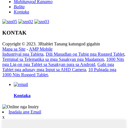
Mahitungod Kanamo
Balita
Kontaka
KONTAK
Copyright © 2023. 3Rtablet Tanang katungod gigahin
Mapa sa Site
-
AMP Mobile
Industriyal nga Tableta
,
Dili Masudlan og Tubig nga Rugged Tablet
,
Terminal sa Telematika sa mga Sasakyan nga Maalamon
,
1000 Nits
nga Lig-on nga Tablet sa Sasakyan para sa Android
,
Gahi nga
Tablet nga adunay mga Input sa AHD Camera
,
10 Pulgada nga
1000 Nits Rugged Tablet
,
Kontaka
Ipadala ang Email
x