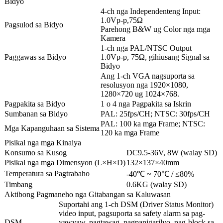
Bidyo
4-ch nga Independenteng Input:
1.0Vp-p,75Ω
Pagsulod sa Bidyo
Parehong B&W ug Color nga mga
Kamera
1-ch nga PAL/NTSC Output
Paggawas sa Bidyo
1.0Vp-p, 75Ω, gihiusang Signal sa
Bidyo
Ang 1-ch VGA nagsuporta sa
resolusyon nga 1920×1080,
1280×720 ug 1024×768.
Pagpakita sa Bidyo
1 o 4 nga Pagpakita sa Iskrin
Sumbanan sa Bidyo
PAL: 25fps/CH; NTSC: 30fps/CH
PAL: 100 ka mga Frame; NTSC:
Mga Kapanguhaan sa Sistema
120 ka mga Frame
Pisikal nga mga Kinaiya
Konsumo sa Kusog
DC9.5-36V, 8W (walay SD)
Pisikal nga mga Dimensyon (L×H×D)
132×137×40mm
Temperatura sa Pagtrabaho
-40℃ ~ 70℃ / ≤80%
Timbang
0.6KG (walay SD)
Aktibong Pagmaneho nga Gitabangan sa Kaluwasan
Suportahi ang 1-ch DSM (Driver Status Monitor)
video input, pagsuporta sa safety alarm sa pag-
DSM
yawyaw, pagtawag, pagpanigarilyo, pag-block sa