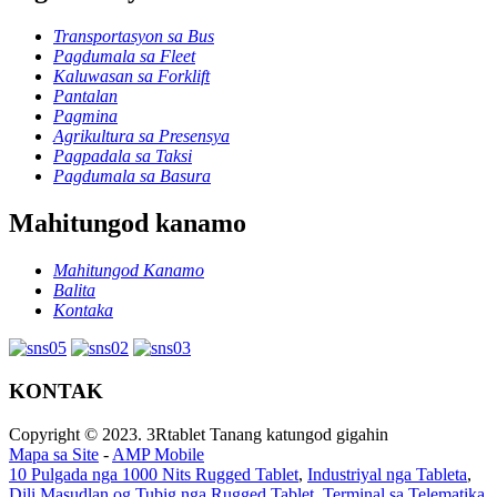
Transportasyon sa Bus
Pagdumala sa Fleet
Kaluwasan sa Forklift
Pantalan
Pagmina
Agrikultura sa Presensya
Pagpadala sa Taksi
Pagdumala sa Basura
Mahitungod kanamo
Mahitungod Kanamo
Balita
Kontaka
KONTAK
Copyright © 2023. 3Rtablet Tanang katungod gigahin
Mapa sa Site
-
AMP Mobile
10 Pulgada nga 1000 Nits Rugged Tablet
,
Industriyal nga Tableta
,
Dili Masudlan og Tubig nga Rugged Tablet
,
Terminal sa Telematika