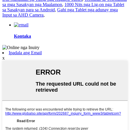
sa mga Sasakyan nga Maalamon
,
1000 Nits nga Lig-on nga Tablet
sa Sasakyan para sa Android
,
Gahi nga Tablet nga adunay mga
Input sa AHD Camera
,
Kontaka
Ipadala ang Email
x