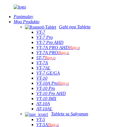
Panimalay
Mga Produkto
Gahi nga Tableta
VT-7
VT-7 Pro
VT-7 Pro AHD
VT-7A PRO AHD
Bag-o
VT-7A PRO
Bag-o
ST-7
Bag-o
VT-7A
VT-7AL
VT-7 GE/GA
VT-10
VT-10A Pro
Bag-o
VT-10 Pro
VT-10 Pro AHD
VT-10 IMX
AT-10A
AT-10AL
Tableta sa Sakyanan
VT-5
VT-5A
Bag-o