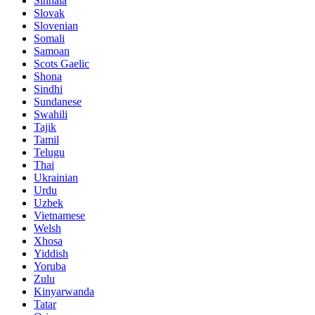
Sinhala
Slovak
Slovenian
Somali
Samoan
Scots Gaelic
Shona
Sindhi
Sundanese
Swahili
Tajik
Tamil
Telugu
Thai
Ukrainian
Urdu
Uzbek
Vietnamese
Welsh
Xhosa
Yiddish
Yoruba
Zulu
Kinyarwanda
Tatar