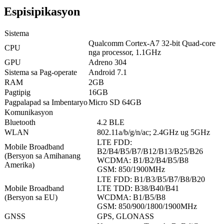
Espisipikasyon
Sistema
Qualcomm Cortex-A7 32-bit Quad-core
CPU
nga processor, 1.1GHz
GPU
Adreno 304
Sistema sa Pag-operate
Android 7.1
RAM
2GB
Pagtipig
16GB
Pagpalapad sa Imbentaryo
Micro SD 64GB
Komunikasyon
Bluetooth
4.2 BLE
WLAN
802.11a/b/g/n/ac; 2.4GHz ug 5GHz
LTE FDD:
Mobile Broadband
B2/B4/B5/B7/B12/B13/B25/B26
(Bersyon sa Amihanang
WCDMA: B1/B2/B4/B5/B8
Amerika)
GSM: 850/1900MHz
LTE FDD: B1/B3/B5/B7/B8/B20
Mobile Broadband
LTE TDD: B38/B40/B41
(Bersyon sa EU)
WCDMA: B1/B5/B8
GSM: 850/900/1800/1900MHz
GNSS
GPS, GLONASS