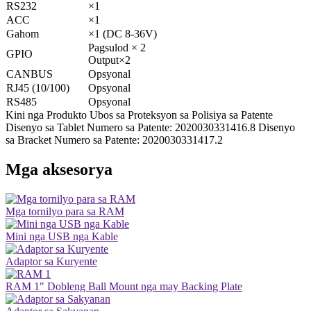
RS232
×1
ACC
×1
Gahom
×1 (DC 8-36V)
Pagsulod × 2
GPIO
Output×2
CANBUS
Opsyonal
RJ45 (10/100)
Opsyonal
RS485
Opsyonal
Kini nga Produkto Ubos sa Proteksyon sa Polisiya sa Patente
Disenyo sa Tablet Numero sa Patente: 2020030331416.8 Disenyo
sa Bracket Numero sa Patente: 2020030331417.2
Mga aksesorya
Mga tornilyo para sa RAM
Mini nga USB nga Kable
Adaptor sa Kuryente
RAM 1" Dobleng Ball Mount nga may Backing Plate