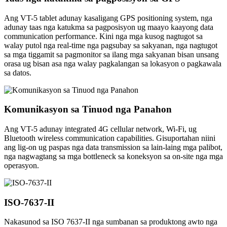
Ang VT-5 tablet adunay kasaligang GPS positioning system, nga
adunay taas nga katukma sa pagposisyon ug maayo kaayong data
communication performance. Kini nga mga kusog nagtugot sa
walay putol nga real-time nga pagsubay sa sakyanan, nga nagtugot
sa mga tiggamit sa pagmonitor sa ilang mga sakyanan bisan unsang
orasa ug bisan asa nga walay pagkalangan sa lokasyon o pagkawala
sa datos.
Komunikasyon sa Tinuod nga Panahon
Ang VT-5 adunay integrated 4G cellular network, Wi-Fi, ug
Bluetooth wireless communication capabilities. Gisuportahan niini
ang lig-on ug paspas nga data transmission sa lain-laing mga palibot,
nga nagwagtang sa mga bottleneck sa koneksyon sa on-site nga mga
operasyon.
ISO-7637-II
Nakasunod sa ISO 7637-II nga sumbanan sa produktong awto nga