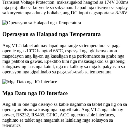
Transient Voltage Protection, makasugakod hangtod sa 174V 300ms
nga pag-ulbo sa kuryente sa sakyanan. Lapad nga disenyo sa suplay
sa kuryente nga adunay boltahe, ang DC input nagsuporta sa 8-36V.
Operasyon sa Halapad nga Temperatura
Ang VT-5 tablet adunay lapad nga range sa temperatura sa pag-
operate nga -10°C hangtod 65°C, espesyal nga gidisenyo aron
mapadayon ang lig-on ug kasaligan nga performance sa grabe nga
mga palibot sa gawas. Epektibo kini nga makasugakod sa grabeng
katugnaw ug taas nga kainit, nga makalikay sa mga kapakyasan sa
operasyon nga gipahinabo sa pag-usab-usab sa temperatura.
Mga Dato nga IO Interface
Ang all-in-one nga disenyo sa kable naghimo sa tablet nga lig-on sa
operasyon bisan sa kusog nga pag-vibrate. Ang VT-5 nga adunay
power, RS232, RS485, GPIO, ACC ug extensible interfaces,
naghimo sa tablet nga magamit sa lainlaing mga solusyon sa
telematics.