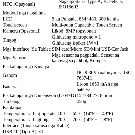
Nagsuporta sa Type A, B, FeliCa,
NFC (Opsyonal)
ISO15693
Modyul nga nagalihok
LCD
5 ka Pulgada, 854×480, 300 ka nits
Touchscreen
Multi-point Capacitive Touch Screen
Kamera (Opsyonal)
Likod: 8MP (opsyonal)
Gihiusang mikropono × 1
Tingog
Gihiusang ispiker 1W×1
Mga Interface (Sa Tablet)
SIM card/Micro SD/Mini USB/Ear Jack
Mga sensor sa pagpadali, Sensor sa
Mga Sensor
kahayag sa palibot, Kompas
Pisikal nga mga Kinaiya
DC 8-36V (nahiuyon sa ISO
Gahom
7637-II)
Li-ion 1650 mAh nga
Baterya
baterya
Pisikal nga mga Dimensyon (L×H×D)
152×84.2×18.5mm
Timbang
450g
Kalikopan
Temperatura sa Pag-operate
-10°C ~ 65°C (14°F ~ 149°F)
Temperatura sa Pagtipig
-20°C ~ 70°C (-4°F ~ 158°F)
Interface (Tanan-sa-usa nga Kable)
USB2.0 (Tipo-A)
×1