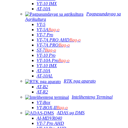
VT-10 IMX
AT-10A
Pagpasundayag sa
Agrikultura
VT-5
VT-5A
Bag-o
VT-7 Pro
VT-7A PRO AHD
Bag-o
VT-7A PRO
Bag-o
ST-7
Bag-o
VT-10 Pro
VT-10A Pro
Bag-o
VT-10 IMX
AT-10A
AT-10AL
RTK nga aparato
AT-B2
AT-R2
Intelihenteng Terminal
VT-Box
VT-BOX-II
Bag-o
ADAS ug DMS
AI-MDVR040
VT-7 Pro AHD