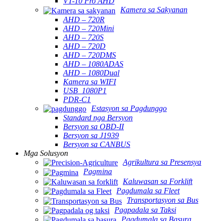
VT-10 Pro AHD
Kamera sa Sakyanan
AHD – 720R
AHD – 720Mini
AHD – 720S
AHD – 720D
AHD – 720DMS
AHD – 1080ADAS
AHD – 1080Dual
Kamera sa WIFI
USB_1080P1
PDR-C1
Estasyon sa Pagdunggo
Standard nga Bersyon
Bersyon sa OBD-II
Bersyon sa J1939
Bersyon sa CANBUS
Mga Solusyon
Agrikultura sa Presensya
Pagmina
Kaluwasan sa Forklift
Pagdumala sa Fleet
Transportasyon sa Bus
Pagpadala sa Taksi
Pagdumala sa Basura