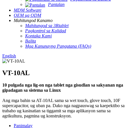
Pantalan
MDM Software
OEM ug ODM
Mahitungod Kanamo
Mahitungod sa 3Rtablet
Pagkontrol sa Kalidad
Kontaka Kami
Balita
Mga Kanunayng Pangutana (FAQs)
English
VT-10AL
10 pulgada nga lig-on nga tablet nga gisudlan sa sakyanan nga
gipadagan sa sistema sa Linux
Ang mga bahin sa AT-10AL sama sa wet touch, glove touch, 10F
supercapacitor, ug uban pa. Dako nga nagpauswag sa kaepektibo sa
trabaho ug kasinatian sa tiggamit sa mga aplikasyon sama sa
agrikultura, pagmina ug konstruksyon.
Panimalay