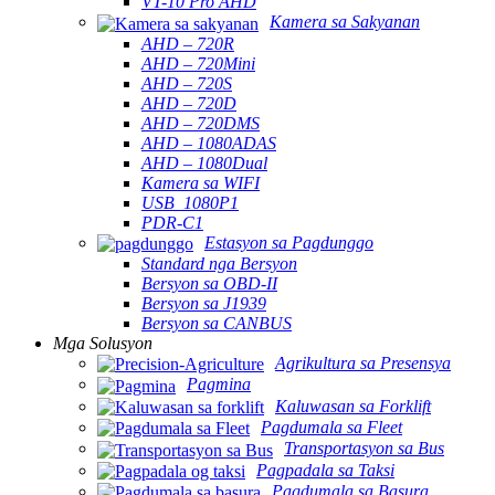
VT-10 Pro AHD
Kamera sa Sakyanan
AHD – 720R
AHD – 720Mini
AHD – 720S
AHD – 720D
AHD – 720DMS
AHD – 1080ADAS
AHD – 1080Dual
Kamera sa WIFI
USB_1080P1
PDR-C1
Estasyon sa Pagdunggo
Standard nga Bersyon
Bersyon sa OBD-II
Bersyon sa J1939
Bersyon sa CANBUS
Mga Solusyon
Agrikultura sa Presensya
Pagmina
Kaluwasan sa Forklift
Pagdumala sa Fleet
Transportasyon sa Bus
Pagpadala sa Taksi
Pagdumala sa Basura