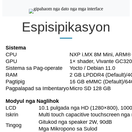
Espisipikasyon
Sistema
CPU
NXP i.MX 8M Mini, ARM®
GPU
1× shader, Vivante GC320
Sistema sa Pag-operate
Yocto / Debian 11.0
RAM
2 GB LPDDR4 (Default)/4
Pagtipig
16 GB eMMC (Default)/64
Pagpalapad sa Imbentaryo
Micro SD 128 GB
Modyul nga Naglihok
LCD
10.1 pulgada nga HD (1280×800), 1000 
Iskrin
Multi touch capacitive touchscreen nga
Gitukod nga speaker 2W, 90dB
Tingog
Mga Mikropono sa Sulod