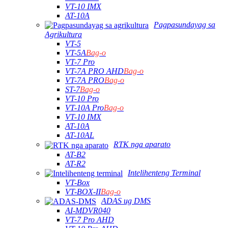
VT-10 IMX
AT-10A
Pagpasundayag sa
Agrikultura
VT-5
VT-5A
Bag-o
VT-7 Pro
VT-7A PRO AHD
Bag-o
VT-7A PRO
Bag-o
ST-7
Bag-o
VT-10 Pro
VT-10A Pro
Bag-o
VT-10 IMX
AT-10A
AT-10AL
RTK nga aparato
AT-B2
AT-R2
Intelihenteng Terminal
VT-Box
VT-BOX-II
Bag-o
ADAS ug DMS
AI-MDVR040
VT-7 Pro AHD