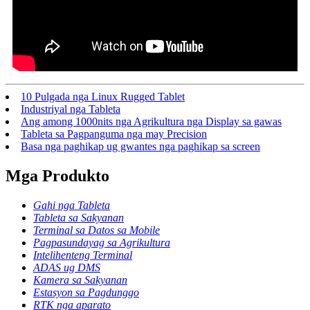
10 Pulgada nga Linux Rugged Tablet
Industriyal nga Tableta
Ang among 1000nits nga Agrikultura nga Display sa gawas
Tableta sa Pagpanguma nga may Precision
Basa nga paghikap ug gwantes nga paghikap sa screen
Mga Produkto
Gahi nga Tableta
Tableta sa Sakyanan
Terminal sa Datos sa Mobile
Pagpasundayag sa Agrikultura
Intelihenteng Terminal
ADAS ug DMS
Kamera sa Sakyanan
Estasyon sa Pagdunggo
RTK nga aparato