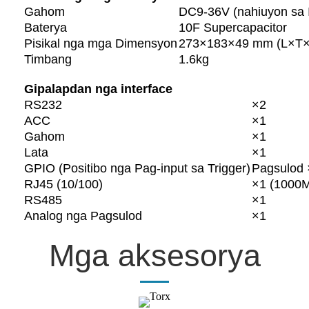
Gahom
DC9-36V (nahiuyon sa 
Baterya
10F Supercapacitor
Pisikal nga mga Dimensyon
273×183×49 mm (L×T
Timbang
1.6kg
Gipalapdan nga interface
RS232
×2
ACC
×1
Gahom
×1
Lata
×1
GPIO (Positibo nga Pag-input sa Trigger)
Pagsulod 
RJ45 (10/100)
×1 (1000
RS485
×1
Analog nga Pagsulod
×1
Mga aksesorya