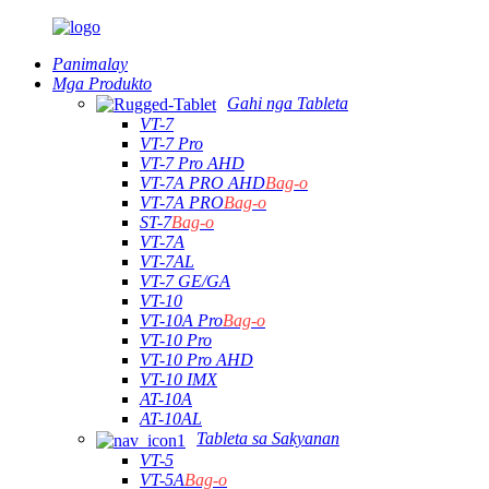
Panimalay
Mga Produkto
Gahi nga Tableta
VT-7
VT-7 Pro
VT-7 Pro AHD
VT-7A PRO AHD
Bag-o
VT-7A PRO
Bag-o
ST-7
Bag-o
VT-7A
VT-7AL
VT-7 GE/GA
VT-10
VT-10A Pro
Bag-o
VT-10 Pro
VT-10 Pro AHD
VT-10 IMX
AT-10A
AT-10AL
Tableta sa Sakyanan
VT-5
VT-5A
Bag-o