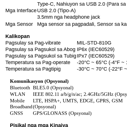
Type-C, Nahiuyon sa USB 2.0 (Para sa 
Mga Interface
USB 2.0 (Tipo-A)
3.5mm nga headphone jack
Mga Sensor
Mga sensor sa pagpadali, Sensor sa k
Kalikopan
Pagsulay sa Pag-vibrate
MIL-STD-810G
Pagsulay sa Pagsukol sa Abog
IP6x (IEC60529)
Pagsulay sa Pagsukol sa Tubig
IPx7 (IEC60529)
Temperatura sa Pag-operate
-20°C ~ 65°C (-4°F ~ 
Temperatura sa Pagtipig
-30°C ~ 70°C (-22°F 
Komunikasyon (Opsyonal)
Bluetooth
BLE5.0 (Opsyonal)
WLAN
IEEE 802.11 a/b/g/n/ac; 2.4GHz/5GHz (Opsy
Mobile
LTE, HSPA+, UMTS, EDGE, GPRS, GSM
Broadband
(Opsyonal)
GNSS
GPS/GLONASS (Opsyonal)
Pisikal nga mga Kinaiya