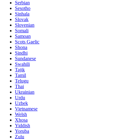
Serbian
Sesotho
Sinhala
Slovak
Slovenian
Somali
Samoan
Scots Gaelic
Shona
Sindhi
Sundanese
Swahili
Tajik
Tamil
Telugu
Thai
Ukrainian
Urdu
Uzbek
Vietnamese
Welsh
Xhosa
Yiddish
Yoruba
Zulu