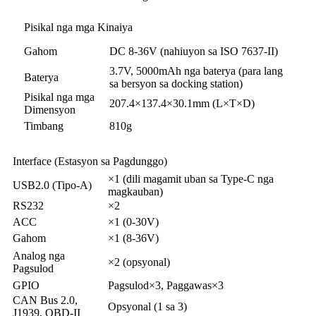
Pisikal nga mga Kinaiya
Gahom
DC 8-36V (nahiuyon sa ISO 7637-II)
3.7V, 5000mAh nga baterya (para lang
Baterya
sa bersyon sa docking station)
Pisikal nga mga
207.4×137.4×30.1mm (L×T×D)
Dimensyon
Timbang
810g
Interface (Estasyon sa Pagdunggo)
×1 (dili magamit uban sa Type-C nga
USB2.0 (Tipo-A)
magkauban)
RS232
×2
ACC
×1 (0-30V)
Gahom
×1 (8-36V)
Analog nga
×2 (opsyonal)
Pagsulod
GPIO
Pagsulod×3, Paggawas×3
CAN Bus 2.0,
Opsyonal (1 sa 3)
J1939, OBD-II