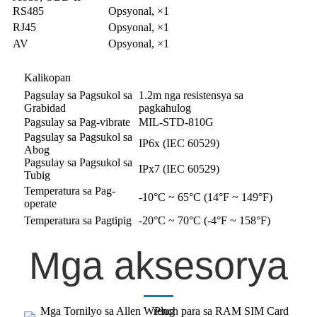
RS485
Opsyonal, ×1
RJ45
Opsyonal, ×1
AV
Opsyonal, ×1
Kalikopan
Pagsulay sa Pagsukol sa
1.2m nga resistensya sa
Grabidad
pagkahulog
Pagsulay sa Pag-vibrate
MIL-STD-810G
Pagsulay sa Pagsukol sa
IP6x (IEC 60529)
Abog
Pagsulay sa Pagsukol sa
IPx7 (IEC 60529)
Tubig
Temperatura sa Pag-
-10°C ~ 65°C (14°F ~ 149°F)
operate
Temperatura sa Pagtipig
-20°C ~ 70°C (-4°F ~ 158°F)
Mga aksesorya