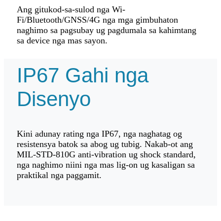
Ang gitukod-sa-sulod nga Wi-
Fi/Bluetooth/GNSS/4G nga mga gimbuhaton
naghimo sa pagsubay ug pagdumala sa kahimtang
sa device nga mas sayon.
IP67 Gahi nga
Disenyo
Kini adunay rating nga IP67, nga naghatag og
resistensya batok sa abog ug tubig. Nakab-ot ang
MIL-STD-810G anti-vibration ug shock standard,
nga naghimo niini nga mas lig-on ug kasaligan sa
praktikal nga paggamit.