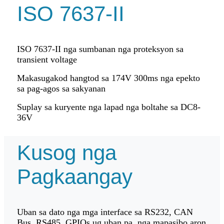
ISO 7637-II
ISO 7637-II nga sumbanan nga proteksyon sa
transient voltage
Makasugakod hangtod sa 174V 300ms nga epekto
sa pag-agos sa sakyanan
Suplay sa kuryente nga lapad nga boltahe sa DC8-
36V
Kusog nga
Pagkaangay
Uban sa dato nga mga interface sa RS232, CAN
Bus, RS485, GPIOs ug uban pa, nga mapasibo aron