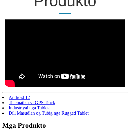
Produkto
Android 12
Telematika sa GPS Track
Industriyal nga Tableta
Dili Masudlan og Tubig nga Rugged Tablet
Mga Produkto