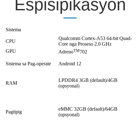
Espisipikasyon
Sistema
Qualcomm Cortex-A53 64-bit Quad-
CPU
Core nga Proseso 2.0 GHz
TM
GPU
Adreno
702
Sistema sa Pag-operate
Android 12
LPDDR
4
3GB (default)/4GB
RAM
(opsyonal)
eMMC 32
GB (default)/64GB
Pagtipig
(opsyonal)