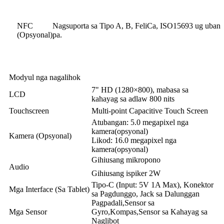
NFC
Nagsuporta sa Tipo A, B, FeliCa, ISO15693 ug uban
(Opsyonal)
pa.
Modyul nga nagalihok
7" HD (1280×800), mabasa sa
LCD
kahayag sa adlaw 800 nits
Touchscreen
Multi-point Capacitive Touch Screen
Atubangan: 5.0 megapixel nga
kamera
(opsyonal)
Kamera (Opsyonal)
Likod: 16.0 megapixel nga
kamera
(opsyonal)
Gihiusang mikropono
Audio
Gihiusang ispiker 2W
Tipo-C (Input: 5V 1A Max), Konektor
Mga Interface (Sa Tablet)
sa Pagdunggo, Jack sa Dalunggan
Pagpadali,
Sensor sa
Mga Sensor
Gyro
,
Kompas
,
Sensor sa Kahayag sa
Naglibot