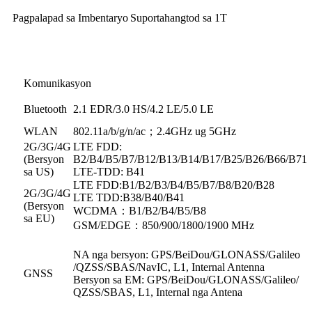
Pagpalapad sa Imbentaryo
Suporta
hangtod sa 1T
Komunikasyon
Bluetooth
2.1 EDR/3.0 HS/4.2 LE/5.0 LE
WLAN
802.11a/b/g/n/ac
；
2.4GHz ug 5GHz
2G/3G/4G
LTE FDD:
(Bersyon
B2/B4/B5/B7/B12/B13/B14/B17/B25/B26/B66/B71
sa US)
LTE-TDD: B41
LTE FDD:B1/B2/B3/B4/B5/B7/B8/B20/B28
2G/3G/4G
LTE TDD:B38/B40/B41
(Bersyon
WCDMA
：
B1/B2/B4/B5/B8
sa EU)
GSM/EDGE
：
850/900/1800/1900 MHz
NA nga bersyon: GPS/BeiDou/GLONASS/Galileo
/QZSS/SBAS/NavIC, L1, Internal Antenna
GNSS
Bersyon sa EM: GPS/BeiDou/GLONASS/Galileo/
QZSS/SBAS, L1, Internal nga Antena