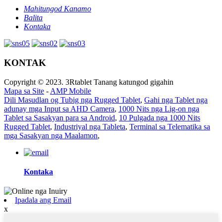
Mahitungod Kanamo
Balita
Kontaka
KONTAK
Copyright © 2023. 3Rtablet Tanang katungod gigahin
Mapa sa Site
-
AMP Mobile
Dili Masudlan og Tubig nga Rugged Tablet
,
Gahi nga Tablet nga
adunay mga Input sa AHD Camera
,
1000 Nits nga Lig-on nga
Tablet sa Sasakyan para sa Android
,
10 Pulgada nga 1000 Nits
Rugged Tablet
,
Industriyal nga Tableta
,
Terminal sa Telematika sa
mga Sasakyan nga Maalamon
,
Kontaka
Ipadala ang Email
x