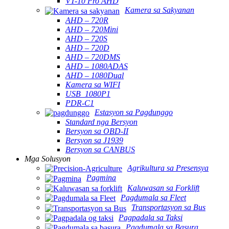
VT-10 Pro AHD
Kamera sa Sakyanan
AHD – 720R
AHD – 720Mini
AHD – 720S
AHD – 720D
AHD – 720DMS
AHD – 1080ADAS
AHD – 1080Dual
Kamera sa WIFI
USB_1080P1
PDR-C1
Estasyon sa Pagdunggo
Standard nga Bersyon
Bersyon sa OBD-II
Bersyon sa J1939
Bersyon sa CANBUS
Mga Solusyon
Agrikultura sa Presensya
Pagmina
Kaluwasan sa Forklift
Pagdumala sa Fleet
Transportasyon sa Bus
Pagpadala sa Taksi
Pagdumala sa Basura