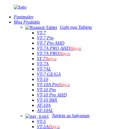
Panimalay
Mga Produkto
Gahi nga Tableta
VT-7
VT-7 Pro
VT-7 Pro AHD
VT-7A PRO AHD
Bag-o
VT-7A PRO
Bag-o
ST-7
Bag-o
VT-7A
VT-7AL
VT-7 GE/GA
VT-10
VT-10A Pro
Bag-o
VT-10 Pro
VT-10 Pro AHD
VT-10 IMX
AT-10A
AT-10AL
Tableta sa Sakyanan
VT-5
VT-5A
Bag-o