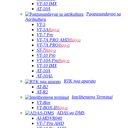
VT-10 IMX
AT-10A
Pagpasundayag sa
Agrikultura
VT-5
VT-5A
Bag-o
VT-7 Pro
VT-7A PRO AHD
Bag-o
VT-7A PRO
Bag-o
ST-7
Bag-o
VT-10 Pro
VT-10A Pro
Bag-o
VT-10 IMX
AT-10A
AT-10AL
RTK nga aparato
AT-B2
AT-R2
Intelihenteng Terminal
VT-Box
VT-BOX-II
Bag-o
ADAS ug DMS
AI-MDVR040
VT-7 Pro AHD