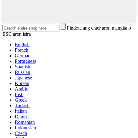
Pindota ang enter aron mangita o
ESC aron isira
English
French
German
Portuguese
Spanish
Russian
Japanese
Korean
Arabic
Irish
Greek
Turkish
Italian
Danish
Romanian
Indonesian
Czech