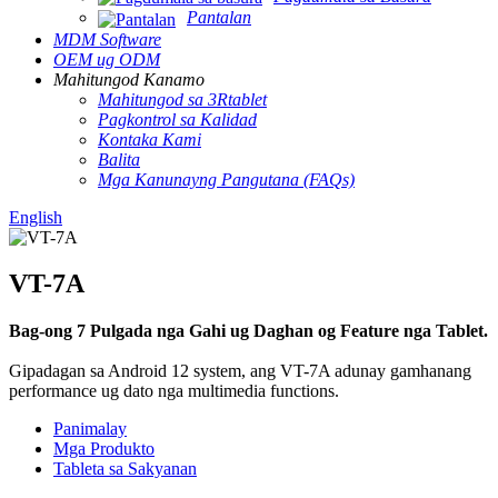
Pantalan
MDM Software
OEM ug ODM
Mahitungod Kanamo
Mahitungod sa 3Rtablet
Pagkontrol sa Kalidad
Kontaka Kami
Balita
Mga Kanunayng Pangutana (FAQs)
English
VT-7A
Bag-ong 7 Pulgada nga Gahi ug Daghan og Feature nga Tablet.
Gipadagan sa Android 12 system, ang VT-7A adunay gamhanang
performance ug dato nga multimedia functions.
Panimalay
Mga Produkto
Tableta sa Sakyanan